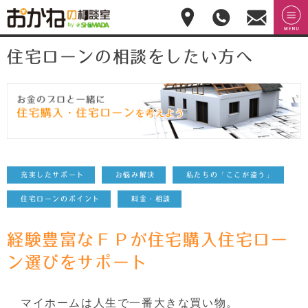
おかねの相談室 by
無料相
menu
嶋田商事
無料
住宅ローンの相談をしたい方へ
談のご
予約・
お問合
せ
028-
908-
4143
平
日:10:00-
17:00(土
充実したサポート
お悩み解決
私たちの「ここが違う」
日祝日
休)
住宅ローンのポイント
料金・相談
経験豊富なＦＰが住宅購入住宅ロー
ン選びをサポート
マイホームは人生で一番大きな買い物。