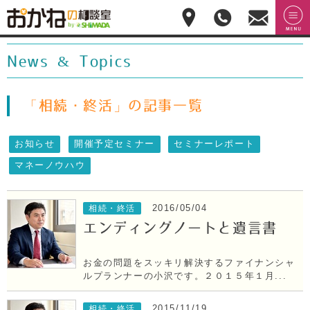
おかねの相談室 by
無料相
menu
嶋田商事
無料
談のご
News & Topics
予約・
お問合
せ
028-
「相続・終活」の記事一覧
908-
4143
お知らせ
開催予定セミナー
セミナーレポート
平
日:10:00-
マネーノウハウ
17:00(土
日祝日
休)
2016/05/04
相続・終活
エンディングノートと遺言書
お金の問題をスッキリ解決するファイナンシャ
ルプランナーの小沢です。２０１５年１月...
2015/11/19
相続・終活