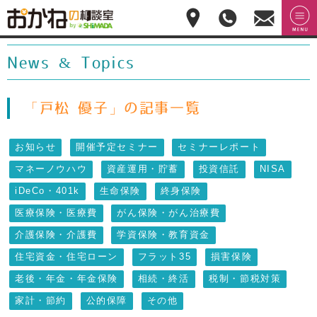
おかねの相談室 by
無料相
menu
嶋田商事
無料
談のご
News & Topics
予約・
お問合
せ
028-
「戸松 優子」の記事一覧
908-
4143
お知らせ
開催予定セミナー
セミナーレポート
平
日:10:00-
マネーノウハウ
資産運用・貯蓄
投資信託
NISA
17:00(土
日祝日
iDeCo・401k
生命保険
終身保険
休)
医療保険・医療費
がん保険・がん治療費
介護保険・介護費
学資保険・教育資金
住宅資金・住宅ローン
フラット35
損害保険
老後・年金・年金保険
相続・終活
税制・節税対策
家計・節約
公的保障
その他