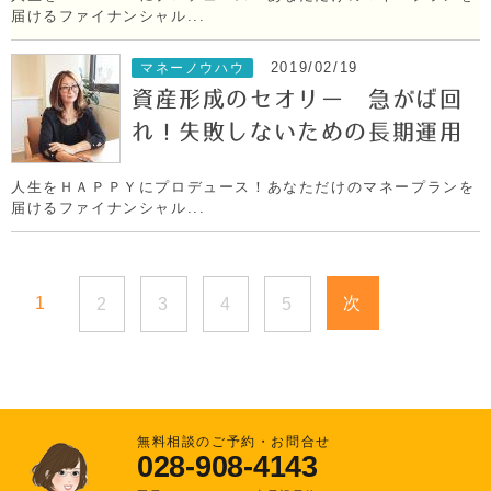
届けるファイナンシャル...
2019/02/19
マネーノウハウ
資産形成のセオリー 急がば回
れ！失敗しないための長期運用
人生をＨＡＰＰＹにプロデュース！あなただけのマネープランを
届けるファイナンシャル...
1
次
2
3
4
5
無料相談のご予約・お問合せ
028-908-4143