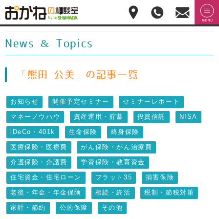
おかねの相談室 by
無料相
menu
嶋田商事
無料
談のご
News & Topics
予約・
お問合
せ
028-
「熊田 公美」の記事一覧
908-
4143
お知らせ
開催予定セミナー
セミナーレポート
平
日:10:00-
マネーノウハウ
資産運用・貯蓄
投資信託
NISA
17:00(土
日祝日
iDeCo・401k
生命保険
終身保険
休)
医療保険・医療費
がん保険・がん治療費
介護保険・介護費
学資保険・教育資金
住宅資金・住宅ローン
フラット35
損害保険
老後・年金・年金保険
相続・終活
税制・節税対策
家計・節約
公的保障
その他