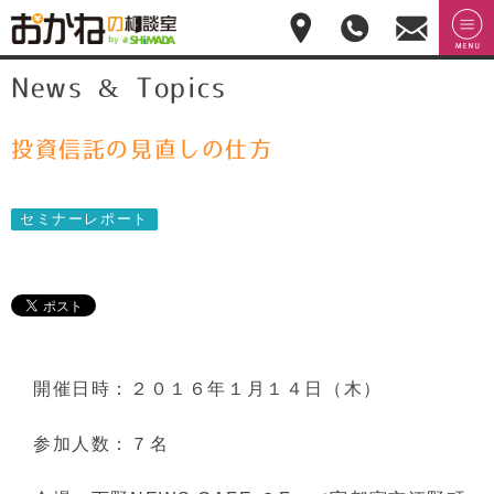
おかねの相談室 by
無料相
menu
News & Topics
嶋田商事
無料
談のご
予約・
お問合
せ
投資信託の見直しの仕方
028-
908-
4143
セミナーレポート
平
日:10:00-
17:00(土
日祝日
休)
開催日時：２０１６年１月１４日（木）
参加人数：７名