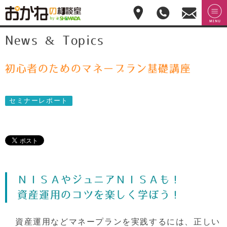
おかねの相談室 by
無料相
menu
News & Topics
嶋田商事
無料
談のご
予約・
お問合
せ
初心者のためのマネープラン基礎講座
028-
908-
4143
セミナーレポート
平
日:10:00-
17:00(土
日祝日
休)
ＮＩＳＡやジュニアＮＩＳＡも！
資産運用のコツを楽しく学ぼう！
資産運用などマネープランを実践するには、正しい