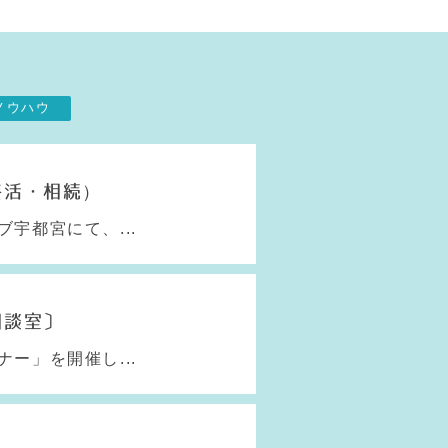
ノウハウ
終活・相続）
宇都宮にて、...
相談室〕
ー」を開催し...