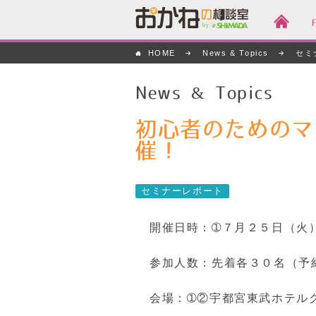
おかねの相談室 by
HOME
News & Topics
セミ
嶋田商事
News & Topics
初心者のためのマ
催！
セミナーレポート
開催日時：➀７月２５日（火
参加人数：先着各３０名（予
会場：➀②宇都宮東武ホテル