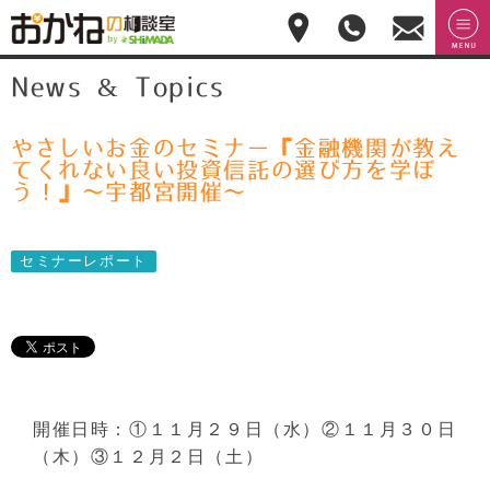
おかねの相談室 by
無料相
menu
News & Topics
嶋田商事
無料
談のご
予約・
お問合
せ
やさしいお金のセミナー『金融機関が教え
028-
てくれない良い投資信託の選び方を学ぼ
908-
う！』～宇都宮開催～
4143
平
日:10:00-
セミナーレポート
17:00(土
日祝日
休)
開催日時：①１１月２９日（水）②１１月３０日
（木）③１２月２日（土）