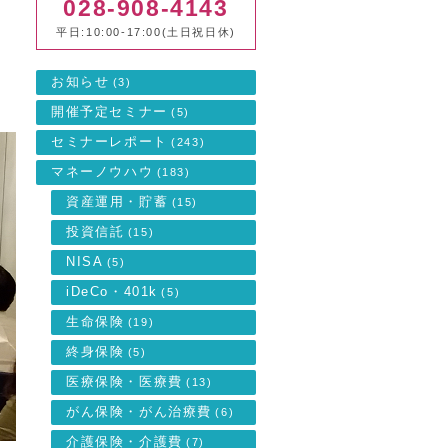
028-908-4143
平日:10:00-17:00(土日祝日休)
お知らせ
(3)
開催予定セミナー
(5)
セミナーレポート
(243)
マネーノウハウ
(183)
資産運用・貯蓄
(15)
投資信託
(15)
NISA
(5)
iDeCo・401k
(5)
生命保険
(19)
終身保険
(5)
医療保険・医療費
(13)
がん保険・がん治療費
(6)
介護保険・介護費
(7)