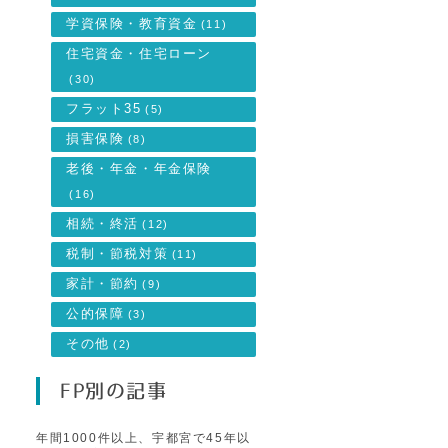
学資保険・教育資金
(11)
住宅資金・住宅ローン
る
(30)
フラット35
(5)
受
損害保険
(8)
老後・年金・年金保険
(16)
相続・終活
(12)
税制・節税対策
(11)
家計・節約
(9)
公的保障
(3)
その他
(2)
FP別の記事
年間1000件以上、宇都宮で45年以