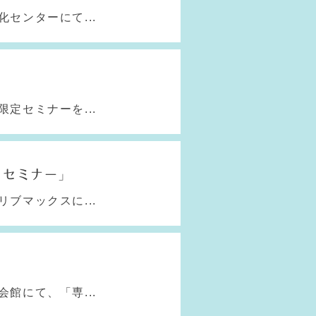
センターにて...
定セミナーを...
プセミナー」
ブマックスに...
館にて、「専...