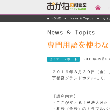
おかねの相談室 by
HOME
News & Topics
セミ
嶋田商事
News & Topics
専門用語を使わな
2019年09月0
セミナーレポート
２０１９年８月３０日（金）
宇都宮グランドホテルにて、
【講座内容】
・ここが変わる！民法大改正
・相続（争続）のトラブルパ