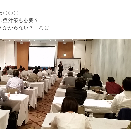
は〇〇〇
知症対策も必要？
？かからない？ など