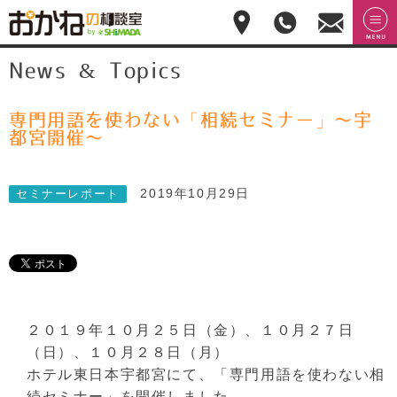
おかねの相談室 by
無料相
menu
News & Topics
嶋田商事
無料
談のご
予約・
お問合
せ
専門用語を使わない「相続セミナー」～宇
028-
都宮開催～
908-
4143
平
2019年10月29日
セミナーレポート
日:10:00-
17:00(土
日祝日
休)
２０１９年１０月２５日（金）、１０月２７日
（日）、１０月２８日（月）
ホテル東日本宇都宮にて、「専門用語を使わない相
続セミナー」を開催しました。