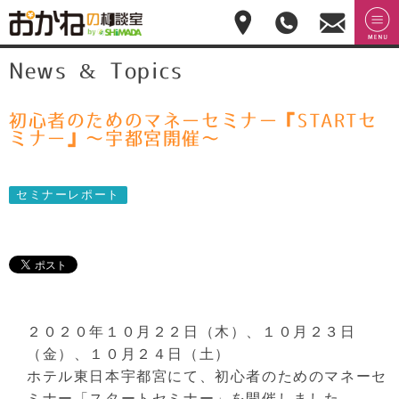
おかねの相談室 by
無料相
menu
News & Topics
嶋田商事
無料
談のご
予約・
お問合
せ
初心者のためのマネーセミナー『STARTセ
028-
ミナー』～宇都宮開催～
908-
4143
平
セミナーレポート
日:10:00-
17:00(土
日祝日
休)
２０２０年１０月２２日（木）、１０月２３日
（金）、１０月２４日（土）
ホテル東日本宇都宮にて、初心者のためのマネーセ
ミナー「スタートセミナー」を開催しました。