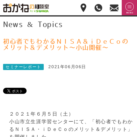
おかねの相談室 by
無料相
menu
News & Topics
嶋田商事
無料
談のご
予約・
お問合
せ
初心者でもわかるＮＩＳＡ＆ｉＤｅＣｏの
028-
メリット＆デメリット～小山開催～
908-
4143
平
2021年06月06日
セミナーレポート
日:10:00-
17:00(土
日祝日
休)
２０２１年６月５日（土）
小山市立生涯学習センターにて、「初心者でもわか
るＮＩＳＡ・ｉＤｅＣｏのメリット＆デメリット」
を開催しました。