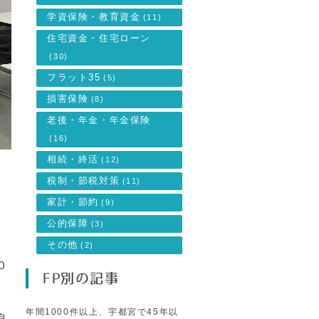
学資保険・教育資金
(11)
住宅資金・住宅ローン
(30)
フラット35
(5)
損害保険
(8)
老後・年金・年金保険
(16)
相続・終活
(12)
税制・節税対策
(11)
家計・節約
(9)
公的保障
(3)
その他
(2)
０
FP別の記事
年間1000件以上、宇都宮で45年以
良