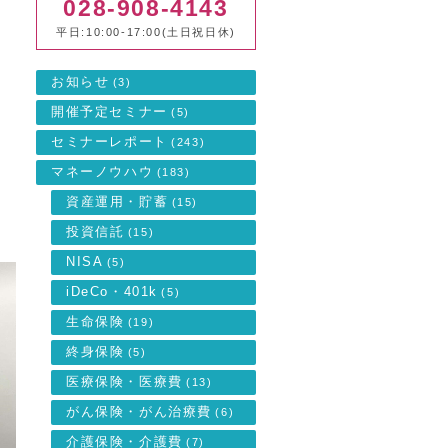
028-908-4143
平日:10:00-17:00(土日祝日休)
お知らせ
(3)
開催予定セミナー
(5)
セミナーレポート
(243)
マネーノウハウ
(183)
資産運用・貯蓄
(15)
投資信託
(15)
NISA
(5)
iDeCo・401k
(5)
生命保険
(19)
終身保険
(5)
医療保険・医療費
(13)
がん保険・がん治療費
(6)
介護保険・介護費
(7)