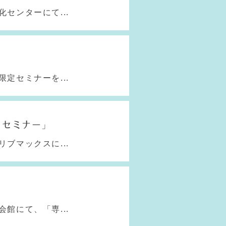
センターにて...
定セミナーを...
プセミナー」
ブマックスに...
館にて、「専...