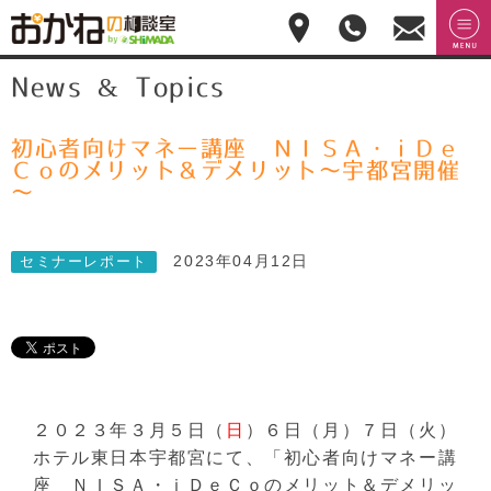
おかねの相談室 by
無料相
menu
News & Topics
嶋田商事
無料
談のご
予約・
お問合
せ
初心者向けマネー講座 ＮＩＳＡ・ｉＤｅ
028-
Ｃｏのメリット＆デメリット～宇都宮開催
908-
～
4143
平
日:10:00-
2023年04月12日
セミナーレポート
17:00(土
日祝日
休)
２０２３年３月５日（
日
）６日（月）７日（火）
ホテル東日本宇都宮にて、「初心者向けマネー講
座 ＮＩＳＡ・ｉＤｅＣｏのメリット＆デメリッ