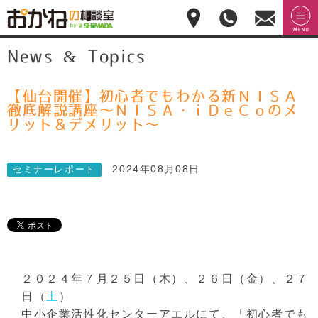
おかねの相談室 by
無料相
menu
News & Topics
嶋田商事
無料
談のご
予約・
お問合
せ
【仙台開催】初心者でもわかる新ＮＩＳＡ
028-
徹底解説講座～ＮＩＳＡ・ｉＤｅＣｏのメ
908-
リット＆デメリット～
4143
平
日:10:00-
2024年08月08日
セミナーレポート
17:00(土
日祝日
休)
２０２４年７月２５日（木）、２６日（金）、２７
日（
土
）
中小企業活性化センターアエルにて、「初心者でも