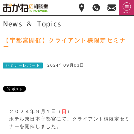
おかねの相談室 by
無料相
menu
News & Topics
嶋田商事
無料
談のご
予約・
お問合
せ
【宇都宮開催】クライアント様限定セミナ
028-
ー
908-
4143
平
2024年09月03日
セミナーレポート
日:10:00-
17:00(土
日祝日
休)
２０２４年９月１日（
日
）
ホテル東日本宇都宮にて、クライアント様限定セミ
ナーを開催しました。