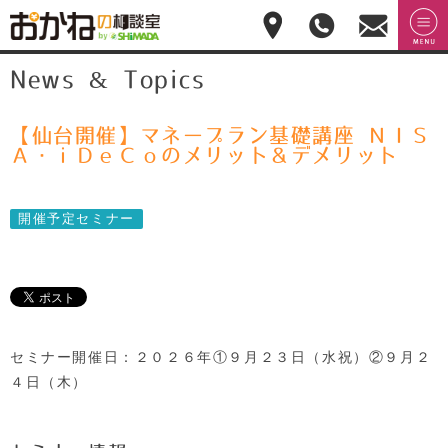
おかねの相談室 by
無料相
menu
News & Topics
嶋田商事
無料
談のご
予約・
お問合
せ
【仙台開催】マネープラン基礎講座 ＮＩＳ
028-
Ａ・ｉＤｅＣｏのメリット＆デメリット
908-
4143
平
開催予定セミナー
日:10:00-
17:00(土
日祝日
休)
セミナー開催日：２０２６年①９月２３日（水祝）②９月２
４日（木）