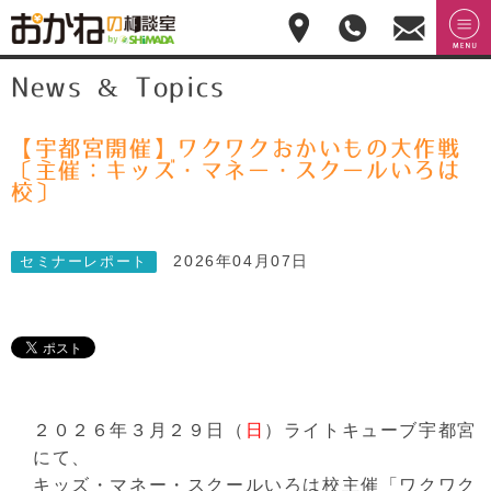
おかねの相談室 by
無料相
menu
News & Topics
嶋田商事
無料
談のご
予約・
お問合
せ
【宇都宮開催】ワクワクおかいもの大作戦
028-
〔主催：キッズ・マネー・スクールいろは
908-
校〕
4143
平
日:10:00-
2026年04月07日
セミナーレポート
17:00(土
日祝日
休)
２０２６年３月２９日（
日
）ライトキューブ宇都宮
にて、
キッズ・マネー・スクールいろは校主催「ワクワク