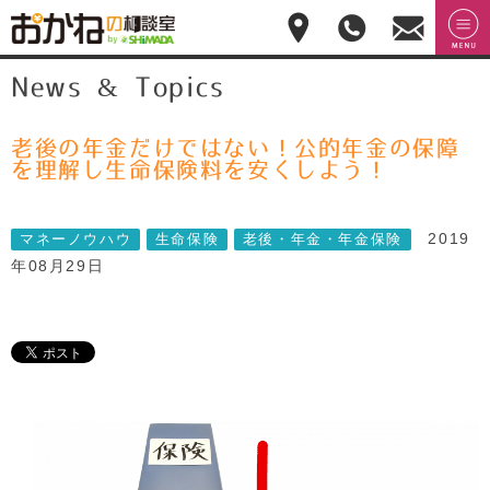
おかねの相談室 by
無料相
menu
News & Topics
嶋田商事
無料
談のご
予約・
お問合
せ
老後の年金だけではない！公的年金の保障
028-
を理解し生命保険料を安くしよう！
908-
4143
平
2019
マネーノウハウ
生命保険
老後・年金・年金保険
日:10:00-
年08月29日
17:00(土
日祝日
休)