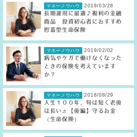
2019/03/28
マネーノウハウ
長期運用に最適♪複利の金融
商品 投資初心者におすすめ
貯蓄型生命保険
2019/02/02
マネーノウハウ
病気やケガで働けなくなった
ときの保険を考えています
か？
2018/08/29
マネーノウハウ
人生１００年。旬は短く老後
は長い♬【後編】守るお金
（生命保険）