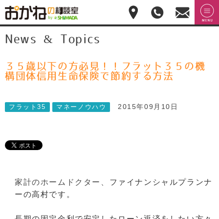
おかねの相談室 by
無料相
menu
News & Topics
嶋田商事
無料
談のご
予約・
お問合
せ
３５歳以下の方必見！！フラット３５の機
028-
構団体信用生命保険で節約する方法
908-
4143
平
2015年09月10日
フラット35
マネーノウハウ
日:10:00-
17:00(土
日祝日
休)
家計のホームドクター、
ファイナンシャルプランナ
ーの高村です。
長期の固定金利で安定したローン返済をしたい方々