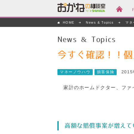
おかねの相談室 by
HOME
News & Topics
マネ
嶋田商事
News & Topics
今すぐ確認！！個
201
マネーノウハウ
損害保険
家計のホームドクター、ファ
高額な賠償事案が増えて