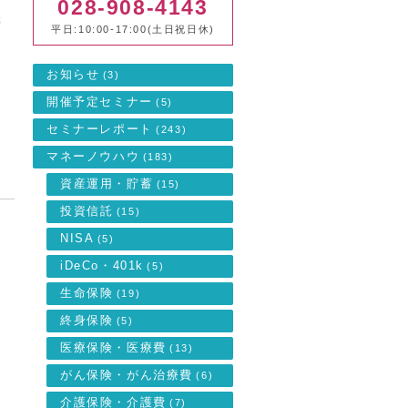
028-908-4143
賠
平日:10:00-17:00(土日祝日休)
い
お知らせ
(3)
開催予定セミナー
(5)
セミナーレポート
(243)
マネーノウハウ
(183)
資産運用・貯蓄
(15)
投資信託
(15)
お
NISA
(5)
た
iDeCo・401k
(5)
生命保険
(19)
終身保険
(5)
医療保険・医療費
(13)
がん保険・がん治療費
(6)
介護保険・介護費
(7)