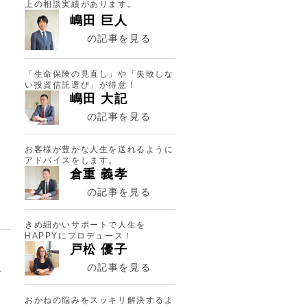
上の相談実績があります。
嶋田 巨人
の記事を見る
「生命保険の見直し」や「失敗しな
い投資信託選び」が得意！
嶋田 大記
学
の記事を見る
お客様が豊かな人生を送れるように
アドバイスをします。
倉重 義孝
の記事を見る
きめ細かいサポートで人生を
HAPPYにプロデュース！
戸松 優子
保
の記事を見る
で
を
おかねの悩みをスッキリ解決するよ