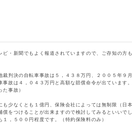
レビ・新聞でもよく報道されていますので、ご存知の方
地裁判決の自転車事故は５，４３８万円、２００５年９
車事故は４，０４３万円と高額な賠償命令が出ています
った事故）
にも少なくとも１億円、保険会社によっては無制限（日
補償をつけることが出来ますので検討してみるといいで
も１，５００円程度です。（特約保険料のみ）