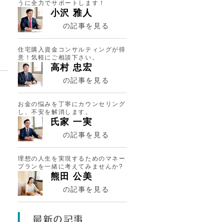
うに全力でサポートします！
小沢 雅人
の記事を見る
住宅購入資金コンサルティングが得
意！気軽にご相談下さい。
高村 忠宏
の記事を見る
も
お金の悩みを丁寧にカウンセリング
し、不安を解消します。
氏家 一実
月
の記事を見る
。
理想の人生を実現するためのマネー
プランを一緒に考えてみませんか?
熊田 公美
本
し
の記事を見る
最新の記事