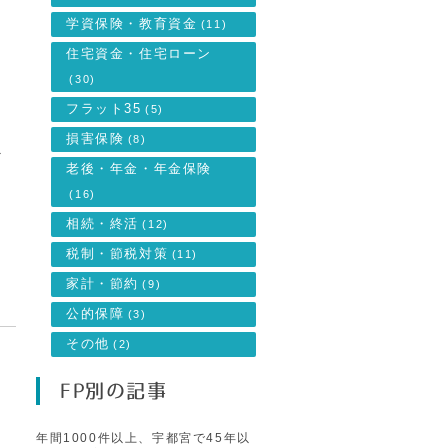
学資保険・教育資金
(11)
住宅資金・住宅ローン
(30)
フラット35
(5)
損害保険
(8)
ど
老後・年金・年金保険
(16)
相続・終活
(12)
税制・節税対策
(11)
家計・節約
(9)
公的保障
(3)
その他
(2)
FP別の記事
年間1000件以上、宇都宮で45年以