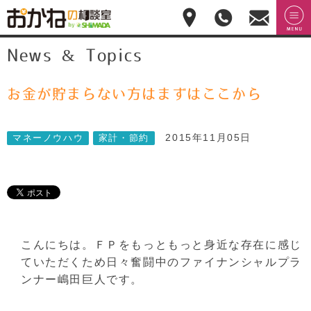
おかねの相談室 by
無料相
menu
News & Topics
嶋田商事
無料
談のご
予約・
お問合
せ
お金が貯まらない方はまずはここから
028-
908-
4143
2015年11月05日
マネーノウハウ
家計・節約
平
日:10:00-
17:00(土
日祝日
休)
こんにちは。ＦＰをもっともっと身近な存在に感じ
ていただくため日々奮闘中のファイナンシャルプラ
ンナー嶋田巨人です。