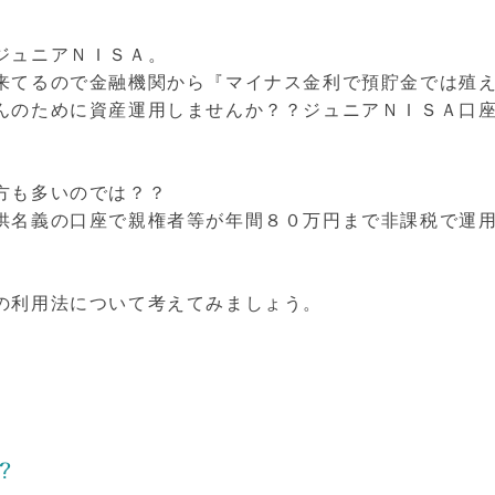
ジュニアＮＩＳＡ。
来てるので金融機関から『マイナス金利で預貯金では殖
んのために資産運用しませんか？？ジュニアＮＩＳＡ口
方も多いのでは？？
供名義の口座で親権者等が年間８０万円まで非課税で運
の利用法について考えてみましょう。
？