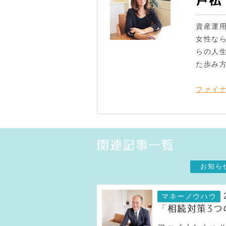
戸松
資産運
女性な
らの人
た歩み
ファイ
関連記事一覧
お知ら
マネーノウハウ
「相続対策3つ