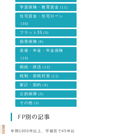
学資保険・教育資金
(11)
住宅資金・住宅ローン
(30)
フラット35
(5)
損害保険
(8)
老後・年金・年金保険
(16)
相続・終活
(12)
税制・節税対策
(11)
家計・節約
(9)
公的保障
(3)
よ
その他
(2)
FP別の記事
年間1000件以上、宇都宮で45年以