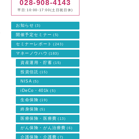
028-908-4143
平日:10:00-17:00(土日祝日休)
え
お知らせ
(3)
座
開催予定セミナー
(5)
セミナーレポート
(243)
マネーノウハウ
(183)
用
資産運用・貯蓄
(15)
投資信託
(15)
NISA
(5)
iDeCo・401k
(5)
生命保険
(19)
終身保険
(5)
医療保険・医療費
(13)
がん保険・がん治療費
(6)
介護保険・介護費
(7)