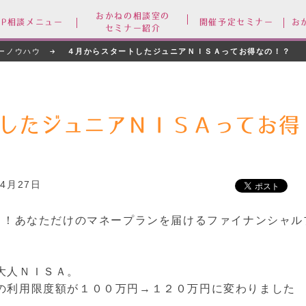
おかねの相談室の
FP相談メニュー
開催予定セミナー
お
セミナー紹介
ーノウハウ
４月からスタートしたジュニアＮＩＳＡってお得なの！？
したジュニアＮＩＳＡってお得
04月27日
ース！あなただけのマネープランを届けるファイナンシャル
大人ＮＩＳＡ。
の利用限度額が１００万円→１２０万円に変わりました