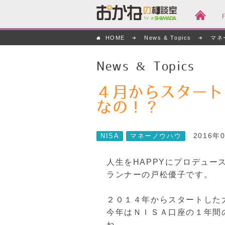
おかねの相談室 by
HOME
News & Topics
マネ
嶋田商事
News & Topics
４月からスタート
なの！？
2016年
NISA
マネーノウハウ
人生をHAPPYにプロデュ
ランナーの戸松優子です。
２０１４年からスタートした
今年はＮＩＳＡ口座の１年間
ね。