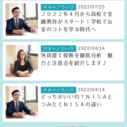
2022/07/23
マネーノウハウ
２０２２年４月から高校で金
融教育がスタート！学校でお
金のコトを学ぶ時代へ
2022/04/14
マネーノウハウ
外貨建て保険を徹底分析 魅
力と注意点を紹介します♪
2022/04/14
マネーノウハウ
どっちがいいの？ＮＩＳＡと
つみたてＮＩＳＡの違い