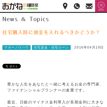
おかねの相談室 by
無料相
menu
News & Topics
嶋田商事
無料
談のご
予約・
お問合
せ
住宅購入時に頭金を入れるべきかどうか？
028-
908-
4143
2016年04月19日
マネーノウハウ
住宅資金・住宅ローン
平
日:10:00-
17:00(土
日祝日
休)
豊かな人生をあなたと一緒に考えるお金の専門家、
ファイナンシャルプランナーの倉重です。
最近、日銀のマイナス金利導入が長期金利に大きな