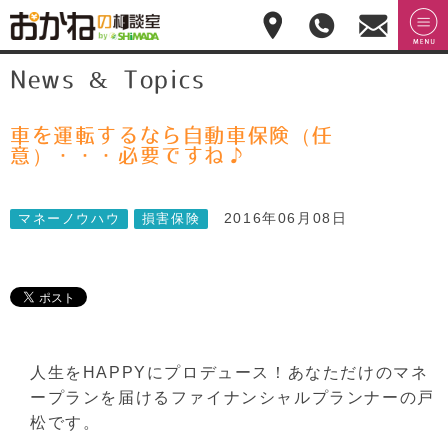
おかねの相談室 by
無料相
menu
News & Topics
嶋田商事
無料
談のご
予約・
お問合
せ
車を運転するなら自動車保険（任
028-
意）・・・必要ですね♪
908-
4143
平
2016年06月08日
マネーノウハウ
損害保険
日:10:00-
17:00(土
日祝日
休)
人生をHAPPYにプロデュース！あなただけのマネ
ープランを届けるファイナンシャルプランナーの戸
松です。