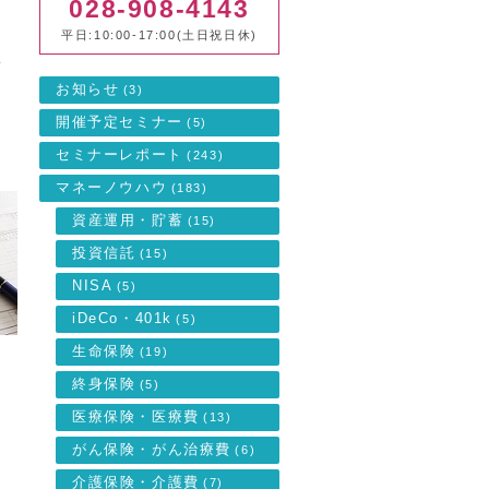
028-908-4143
さ
平日:10:00-17:00(土日祝日休)
質
お知らせ
(3)
開催予定セミナー
(5)
関
セミナーレポート
(243)
マネーノウハウ
(183)
資産運用・貯蓄
(15)
投資信託
(15)
NISA
(5)
iDeCo・401k
(5)
生命保険
(19)
終身保険
(5)
別
医療保険・医療費
(13)
がん保険・がん治療費
(6)
介護保険・介護費
(7)