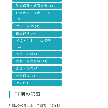
定
学資保険・教育資金
(11)
住宅資金・住宅ローン
(30)
フラット35
(5)
損害保険
(8)
老後・年金・年金保険
(16)
０
相続・終活
(12)
税制・節税対策
(11)
な
家計・節約
(9)
公的保障
(3)
その他
(2)
が
FP別の記事
る
年間1000件以上、宇都宮で45年以