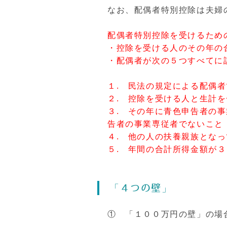
なお、配偶者特別控除は夫婦
配偶者特別控除を受けるため
・控除を受ける人のその年の
・配偶者が次の５つすべてに
１. 民法の規定による配偶
２. 控除を受ける人と生計
３. その年に青色申告者の
告者の事業専従者でないこと
４. 他の人の扶養親族とな
５. 年間の合計所得金額が
「４つの壁」
① 「１００万円の壁」の場