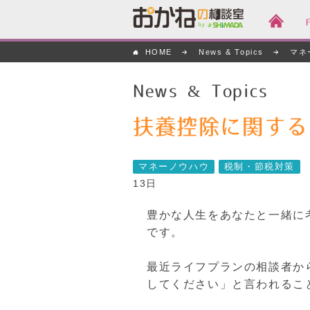
おかねの相談室 by
HOME
News & Topics
マネ
嶋田商事
News & Topics
扶養控除に関する
マネーノウハウ
税制・節税対策
13日
豊かな人生をあなたと一緒に
です。
最近ライフプランの相談者か
してください」と言われるこ