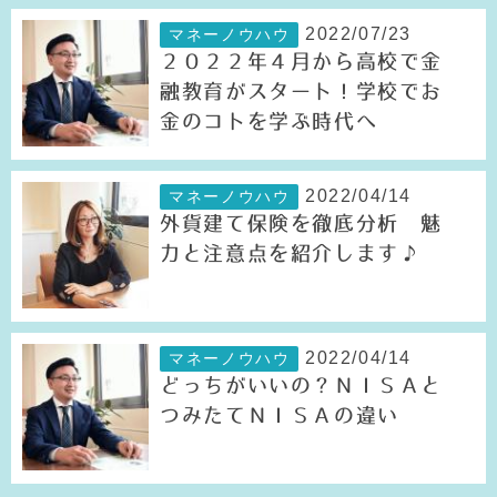
2022/07/23
マネーノウハウ
２０２２年４月から高校で金
融教育がスタート！学校でお
金のコトを学ぶ時代へ
2022/04/14
マネーノウハウ
外貨建て保険を徹底分析 魅
力と注意点を紹介します♪
2022/04/14
マネーノウハウ
どっちがいいの？ＮＩＳＡと
つみたてＮＩＳＡの違い