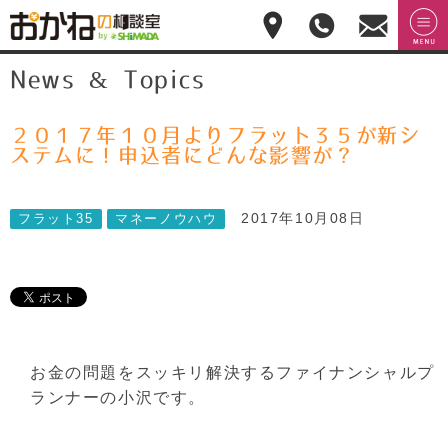
おかねの相談室 by
無料相
menu
News & Topics
嶋田商事
無料
談のご
予約・
お問合
せ
２０１７年１０月よりフラット３５が新シ
028-
ステムに！申込者にどんな影響が？
908-
4143
平
2017年10月08日
フラット35
マネーノウハウ
日:10:00-
17:00(土
日祝日
休)
お金の問題をスッキリ解決するファイナンシャルプ
ランナーの小沢です。