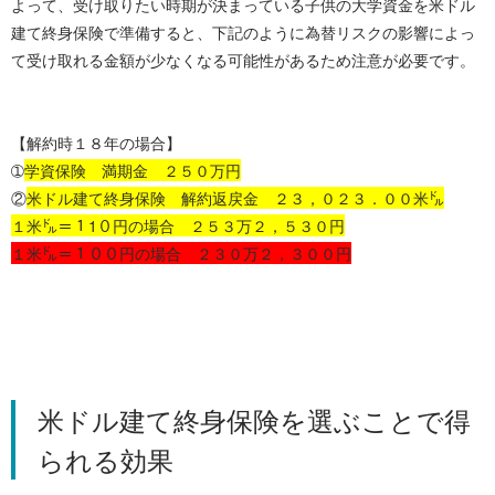
よって、受け取りたい時期が決まっている子供の大学資金を米ドル
建て終身保険で準備すると、下記のように為替リスクの影響によっ
て受け取れる金額が少なくなる可能性があるため注意が必要です。
【解約時１８年の場合】
➀
学資保険 満期金 ２５０万円
②
米ドル建て終身保険 解約返戻金 ２３，０２３．００米㌦
１米㌦＝１1０円の場合 ２５３万２，５３０円
１米㌦＝１００円の場合 ２３０万２，３００円
米ドル建て終身保険を選ぶことで得
られる効果