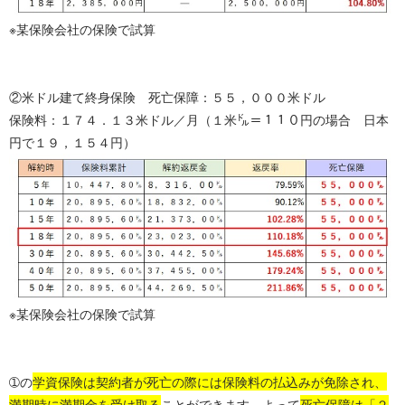
※某保険会社の保険で試算
②米ドル建て終身保険 死亡保障：５５，０００米ドル
保険料：１７４．１３米ドル／月（１米㌦＝１１０円の場合 日本
円で１９，１５４円）
※某保険会社の保険で試算
➀の
学資保険は契約者が死亡の際には保険料の払込みが免除され、
満期時に満期金を受け取る
ことができます。よって
死亡保障は「２