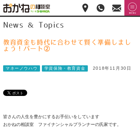
おかねの相談室 by
無料相
menu
News & Topics
嶋田商事
無料
談のご
予約・
お問合
せ
教育資金も時代に合わせて賢く準備しまし
028-
ょう！パート②
908-
4143
平
2018年11月30日
マネーノウハウ
学資保険・教育資金
日:10:00-
17:00(土
日祝日
休)
皆さんの人生を豊かにするお手伝いをしています
おかねの相談室 ファイナンシャルプランナーの氏家です。