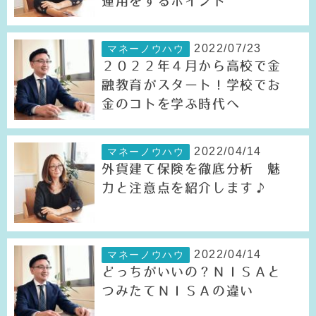
運用をするポイント
2022/07/23
マネーノウハウ
２０２２年４月から高校で金
融教育がスタート！学校でお
金のコトを学ぶ時代へ
2022/04/14
マネーノウハウ
外貨建て保険を徹底分析 魅
力と注意点を紹介します♪
2022/04/14
マネーノウハウ
どっちがいいの？ＮＩＳＡと
つみたてＮＩＳＡの違い