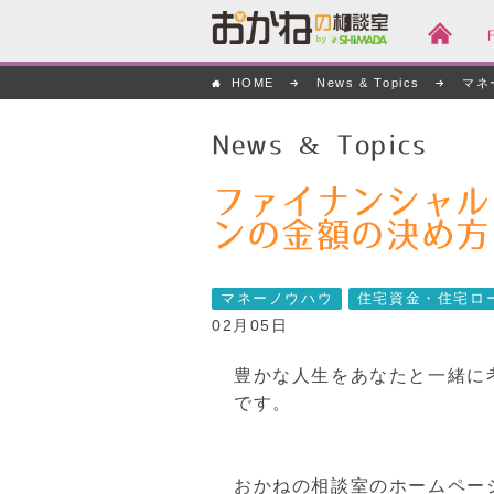
おかねの相談室 by
HOME
News & Topics
マネ
嶋田商事
News & Topics
ファイナンシャル
ンの金額の決め方
マネーノウハウ
住宅資金・住宅ロ
02月05日
豊かな人生をあなたと一緒に
です。
おかねの相談室のホームペー