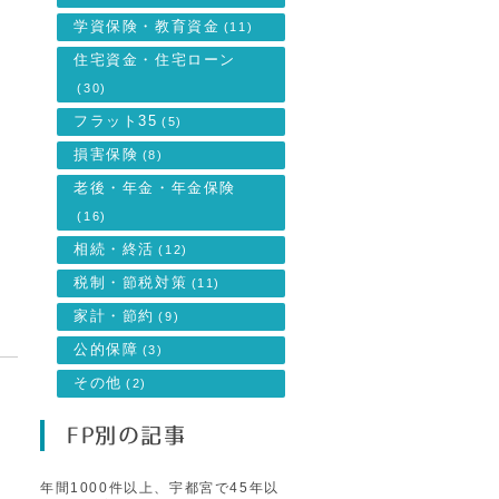
学資保険・教育資金
(11)
住宅資金・住宅ローン
(30)
フラット35
(5)
損害保険
(8)
し
老後・年金・年金保険
(16)
相続・終活
(12)
税制・節税対策
(11)
家計・節約
(9)
公的保障
(3)
その他
(2)
FP別の記事
年間1000件以上、宇都宮で45年以