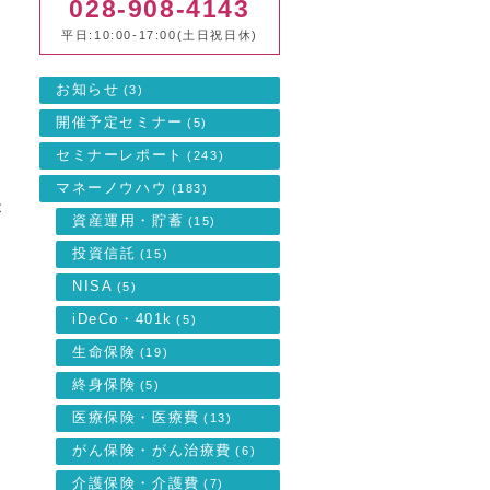
028-908-4143
平日:10:00-17:00(土日祝日休)
お知らせ
(3)
開催予定セミナー
(5)
セミナーレポート
(243)
マネーノウハウ
(183)
が
資産運用・貯蓄
(15)
投資信託
(15)
る
NISA
(5)
iDeCo・401k
(5)
生命保険
(19)
つ
終身保険
(5)
医療保険・医療費
(13)
がん保険・がん治療費
(6)
介護保険・介護費
(7)