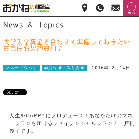
おかねの相談室 by
無料相
menu
News & Topics
嶋田商事
無料
談のご
予約・
お問合
せ
大学入学資金と合わせて準備しておきたい
028-
賃貸住宅契約費用♪
908-
4143
平
2016年12月14日
マネーノウハウ
学資保険・教育資金
日:10:00-
17:00(土
日祝日
休)
人生をHAPPYにプロデュース！あなただけのマネ
ープランを届けるファイナンシャルプランナー戸松
優子です。